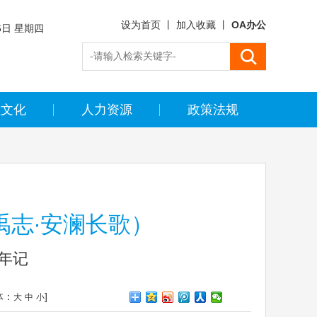
设为首页
丨
加入收藏
丨
OA办公
6日 星期四
(马) 五月初
业文化
人力资源
政策法规
禹志∙安澜长歌）
年记
体：
]
大
中
小