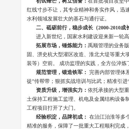
初试锋芒，树立信誉：
在首批项目攻坚
红线寸步不让，其专业精神和务实作风，迅
水利领域发展壮大的基石与通行证。
二、砥砺前行，稳步成长（2000-2010
进入新世纪，国家水利建设迎来新一轮
拓展市场，锤炼能力：
禹顺管理的业务
固、淠史杭大型灌区改造、淮北大堤等重大项
装等）空前。 成功监理的实践，全方位淬
规范管理，锻造铁军：
完善内部管理体
徒”传帮带；狠抓实战培训与比武；精准引进
资质升级，增强实力：
依托承接的大型
土保持工程施工监理、机电及金属结构设备
工程项目打开了大门。
经验积淀，品牌初成：
在治江治淮等多
精准的服务，保障了一批重大工程顺利完成