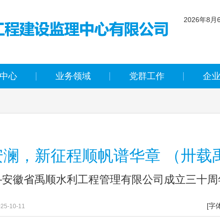
2026年8月
农历 丙午年
一
中心
业务领域
党群工作
企
澜，新征程顺帆谱华章 （卅载
—安徽省禹顺水利工程管理有限公司成立三十周
[字
5-10-11