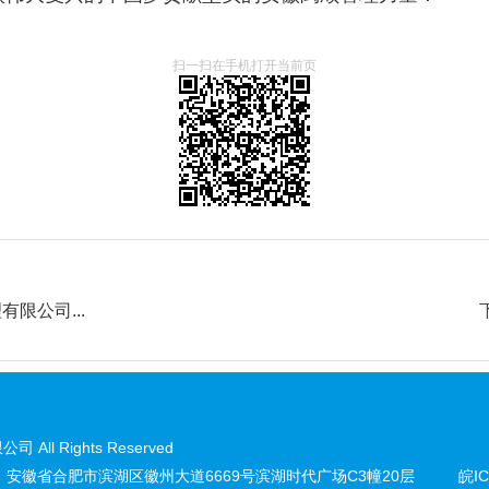
扫一扫在手机打开当前页
限公司...
ll Rights Reserved
安徽省合肥市滨湖区徽州大道6669号滨湖时代广场C3幢20层
皖IC