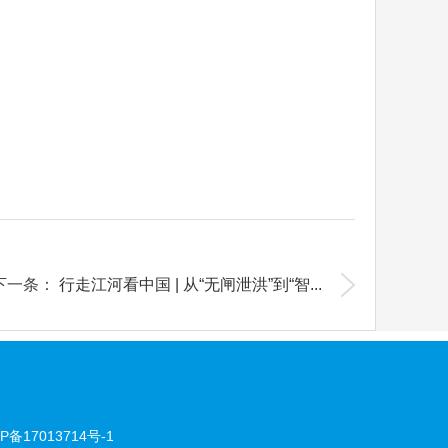
下一条：
行走江河看中国 | 从“无闸泄洪”到“智...
P备17013714号-1