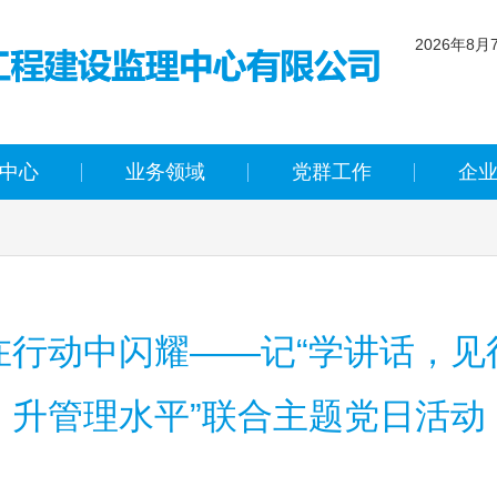
2026年8月
农历 丙午年
二
中心
业务领域
党群工作
企
在行动中闪耀——记“学讲话，见
升管理水平”联合主题党日活动