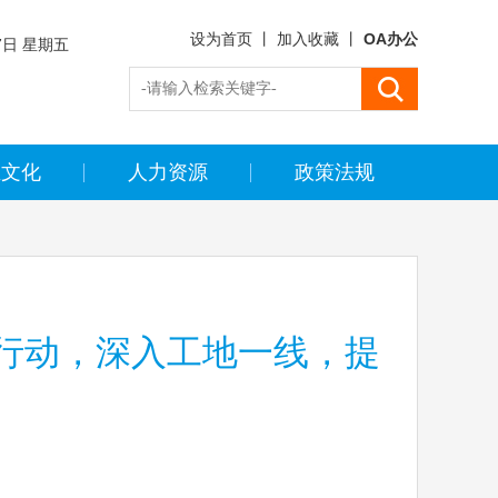
设为首页
丨
加入收藏
丨
OA办公
7日 星期五
(马) 五月初
业文化
人力资源
政策法规
行动，深入工地一线，提