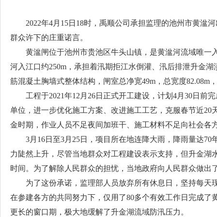
2022年4月15日18时，禹顺公司承担监理的池州市
群众许下的庄重诺言。
黄湓闸位于池州市贵池区牛头山镇，是黄湓河流域唯一入
河入江口约250m，承担着汛期拒江水倒灌、汛后排泄升金湖渍水
筋混凝土胸墙式整体结构，闸室总净宽49m，总宽度82.08m
工程于2021年12月26日正式开工建设，计划4月3
单位，进一步优化施工方案、改进施工工艺，克服春节近20
金时期，作业人员不足夜间加班干、施工材料不足向社会各
3月16日至3月25日，项目所在地连降大雨，降雨量达
力陡然上升，尽管当地群众对工程建设表示支持，但升金湖
时间。为了解除人民群众的担忧，当地政府向人民群众做出了
为了这份承诺，监理部人员放弃所有休息日，坚持每天现
在参建各方的共同努力下，仅用了80多个有效工作日完成了
更长的窗口期，极大地缓解了升金湖流域防汛压力。